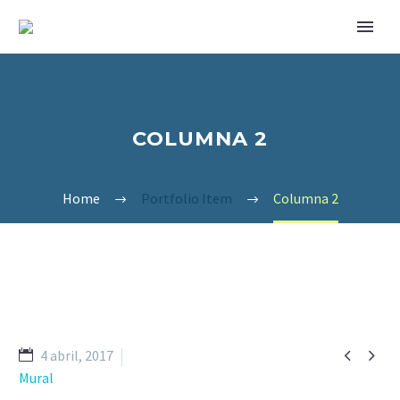
COLUMNA 2
Home
Portfolio Item
Columna 2


4 abril, 2017
Mural